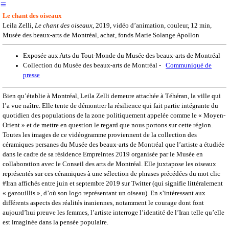
︎
Le chant des oiseaux
Leila Zelli,
Le chant des oiseaux
, 2019, vidéo d’animation, couleur, 12 min,
Musée des beaux-arts de Montréal, achat, fonds Marie Solange Apollon
Exposée aux Arts du Tout-Monde du Musée des beaux-arts de Montréal
Collection du Musée des beaux-arts de Montréal -
Communiqué de
presse
Bien qu’établie à Montréal, Leila Zelli demeure attachée à Téhéran, la ville qui
l’a vue naître. Elle tente de démontrer la résilience qui fait partie intégrante du
quotidien des populations de la zone politiquement appelée comme le « Moyen-
Orient » et de mettre en question le regard que nous portons sur cette région.
Toutes les images de ce vidéogramme proviennent de la collection des
céramiques persanes du Musée des beaux-arts de Montréal que l’artiste a étudiée
dans le cadre de sa résidence Empreintes 2019 organisée par le Musée en
collaboration avec le Conseil des arts de Montréal. Elle juxtapose les oiseaux
représentés sur ces céramiques à une sélection de phrases précédées du mot clic
#Iran affichés entre juin et septembre 2019 sur Twitter (qui signifie littéralement
« gazouillis », d’où son logo représentant un oiseau). En s’intéressant aux
différents aspects des réalités iraniennes, notamment le courage dont font
aujourd’hui preuve les femmes, l’artiste interroge l’identité de l’Iran telle qu’elle
est imaginée dans la pensée populaire.