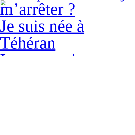
m’arrêter ?
Je suis née à
Téhéran
Le retour des
oiseaux
Le chant des
oiseaux
I’m a fighter