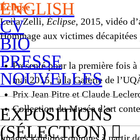
ENGLISH
Éclipse
Leila Zelli,
Éclipse
, 2015, vidéo d’
CV
Hommage aux victimes décapitées p
BIO
PRESSE
Présenté pour la première fois 
NOUVELLES
mai 2015
,
à la Galerie de l’U
Prix Jean Pitre et Claude Lecler
Collection du Musée d’art cont
EXPOSITIONS
(SÉLECTION) ︎︎︎
Images kaléidoscopiques à partir d