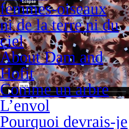
femmes-oiseaux
ni de la terre ni du
ciel
About Dam and
Hofit
Comme un arbre
L’envol
Pourquoi devrais-je